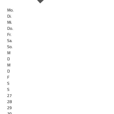
Mo.
Di.
Mi.
Do.
Fr.
Sa.
So.
M
D
M
D
F
S
S
27
28
29
30