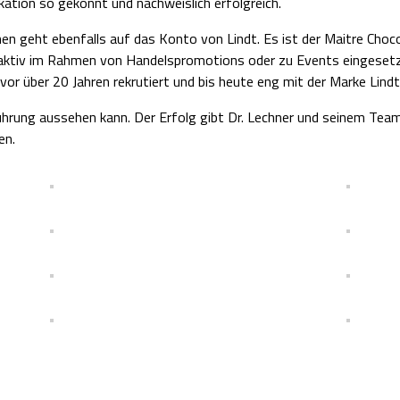
ation so gekonnt und nachweislich erfolgreich.
 geht ebenfalls auf das Konto von Lindt. Es ist der Maitre Chocola
 aktiv im Rahmen von Handelspromotions oder zu Events eingeset
vor über 20 Jahren rekrutiert und bis heute eng mit der Marke Lind
ührung aussehen kann. Der Erfolg gibt Dr. Lechner und seinem Tea
en.