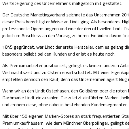
Wertsteigerung des Unternehmens maßgeblich mit gestaltet.
Der Deutsche Marketingverband zeichnete das Unternehmen 2013
dieser Preis berechtigter Weise an Lindt ging. Als besonderes Hig
professionelle Opernsängerin und eine der drei offiziellen Lindt 
jedoch im Anschluss an den Vortrag zu hören. Ein Video davon fin
1845 gegründet, war Lindt der erste Hersteller, dem es gelang di
besonders beliebt bei den Kunden und er ist es heute noch.
Als Premiumanbieter positioniert, gelingt es keinem anderen An
Weihnachtszeit und zu Ostern erwirtschaftet. Mit einer Eigenkap
empfehlen dennoch den Kauf, denn das Unternehmen agiert klug u
Wenn wir an den Lindt Osterhasen, den Goldbären oder die roten L
Dachmarke Lindt einzuzahlen. Die zuletzt einführten Marken „hell
und erobern diese, ohne dabei in bestehenden Kundensegmenten zu
Mit über 150 eigenen Marken-Stores an stark frequentierten S
Premiumkaufhäusern, wie dem Münchner Oberpollinger, gelingt de