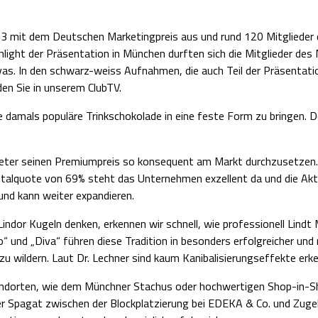
 mit dem Deutschen Marketingpreis aus und rund 120 Mitglieder 
hlight der Präsentation in München durften sich die Mitglieder des 
Divas. In den schwarz-weiss Aufnahmen, die auch Teil der Präsentatio
den Sie in unserem ClubTV.
e damals populäre Trinkschokolade in eine feste Form zu bringen. D
bieter seinen Premiumpreis so konsequent am Markt durchzusetzen.
italquote von 69% steht das Unternehmen exzellent da und die Akt
nd kann weiter expandieren.
indor Kugeln denken, erkennen wir schnell, wie professionell Lindt 
o“ und „Diva“ führen diese Tradition in besonders erfolgreicher un
 wildern. Laut Dr. Lechner sind kaum Kanibalisierungseffekte erke
tandorten, wie dem Münchner Stachus oder hochwertigen Shop-in-
r Spagat zwischen der Blockplatzierung bei EDEKA & Co. und Zugeh