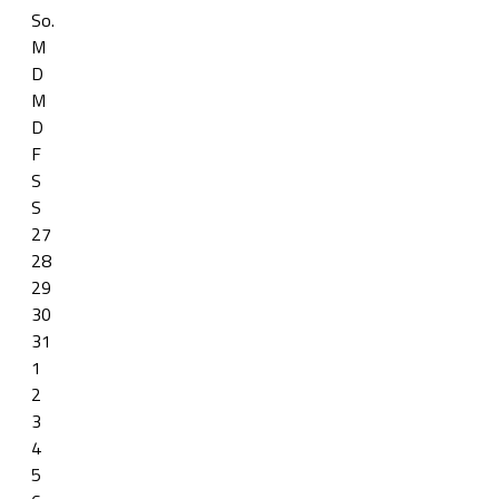
So.
M
D
M
D
F
S
S
27
28
29
30
31
1
2
3
4
5