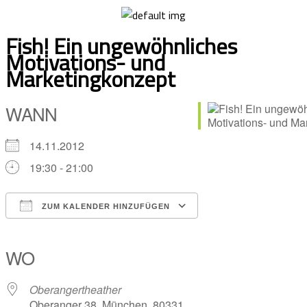
Skip
to
Fish! Ein ungewöhnliches
content
Motivations- und
Marketingkonzept
WANN
14.11.2012
19:30 - 21:00
ZUM KALENDER HINZUFÜGEN
ICS herunterladen
Google Kalender
iCalendar
Office 365
Outlook Live
WO
Oberangertheather
Oberanger 38, München, 80331