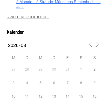
3 Monate – 3 Strände: Münchens Piratenbucht im
Juni
> WEITERE RÜCKBLICKE...
Kalender
M
D
M
D
F
S
S
27
28
29
30
31
1
2
3
4
5
6
7
8
9
10
11
12
13
14
15
16