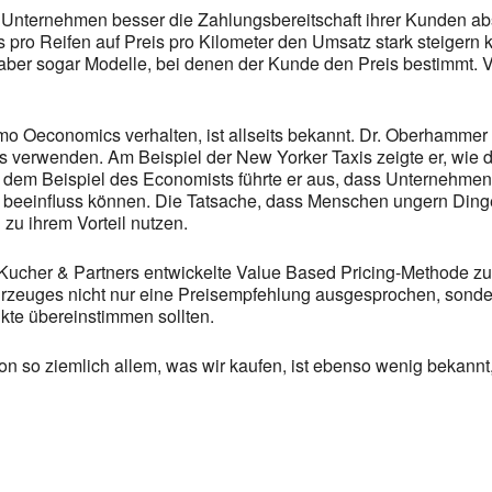
en Unternehmen besser die Zahlungsbereitschaft ihrer Kunden a
s pro Reifen auf Preis pro Kilometer den Umsatz stark steigern 
ber sogar Modelle, bei denen der Kunde den Preis bestimmt. Vo
mo Oeconomics verhalten, ist allseits bekannt. Dr. Oberhammer
gs verwenden. Am Beispiel der New Yorker Taxis zeigte er, wie
 dem Beispiel des Economists führte er aus, dass Unternehmen m
s beeinfluss können. Die Tatsache, dass Menschen ungern Ding
zu ihrem Vorteil nutzen.
-Kucher & Partners entwickelte Value Based Pricing-Methode z
hrzeuges nicht nur eine Preisempfehlung ausgesprochen, sond
nkte übereinstimmen sollten.
on so ziemlich allem, was wir kaufen, ist ebenso wenig bekann