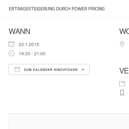
Skip
ERTRAGSSTEIGERUNG DURCH POWER PRICING
to
content
WANN
W
22.1.2015
19:30 - 21:00
VE
ZUM KALENDER HINZUFÜGEN
ICS herunterladen
Google Kalender
iCalendar
Office 365
Outlook Live