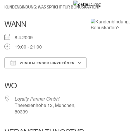
Skip
KUNDENBINDUNG: WAS SPRICHT FÜR BONUSKARTEN?
to
content
WANN
8.4.2009
19:00 - 21:00
ZUM KALENDER HINZUFÜGEN
ICS herunterladen
Google Kalender
iCalendar
Office 365
Outlook Live
WO
Loyalty Partner GmbH
Theresienhöhe 12, München,
80339