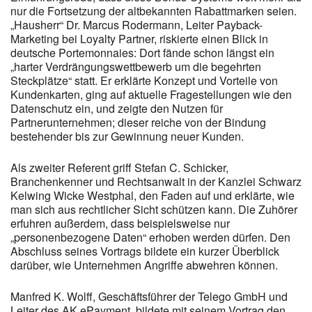
nur die Fortsetzung der altbekannten Rabattmarken seien.
„Hausherr“ Dr. Marcus Rodermann, Leiter Payback-
Marketing bei Loyalty Partner, riskierte einen Blick in
deutsche Portemonnaies: Dort fände schon längst ein
„harter Verdrängungswettbewerb um die begehrten
Steckplätze“ statt. Er erklärte Konzept und Vorteile von
Kundenkarten, ging auf aktuelle Fragestellungen wie den
Datenschutz ein, und zeigte den Nutzen für
Partnerunternehmen; dieser reiche von der Bindung
bestehender bis zur Gewinnung neuer Kunden.
Als zweiter Referent griff Stefan C. Schicker,
Branchenkenner und Rechtsanwalt in der Kanzlei Schwarz
Kelwing Wicke Westphal, den Faden auf und erklärte, wie
man sich aus rechtlicher Sicht schützen kann. Die Zuhörer
erfuhren außerdem, dass beispielsweise nur
„personenbezogene Daten“ erhoben werden dürfen. Den
Abschluss seines Vortrags bildete ein kurzer Überblick
darüber, wie Unternehmen Angriffe abwehren können.
Manfred K. Wolff, Geschäftsführer der Telego GmbH und
Leiter des AK ePayment, bildete mit seinem Vortrag den