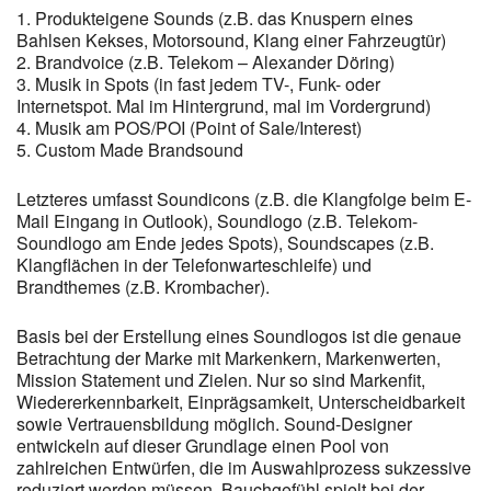
1. Produkteigene Sounds (z.B. das Knuspern eines
Bahlsen Kekses, Motorsound, Klang einer Fahrzeugtür)
2. Brandvoice (z.B. Telekom – Alexander Döring)
3. Musik in Spots (in fast jedem TV-, Funk- oder
Internetspot. Mal im Hintergrund, mal im Vordergrund)
4. Musik am POS/POI (Point of Sale/Interest)
5. Custom Made Brandsound
Letzteres umfasst Soundicons (z.B. die Klangfolge beim E-
Mail Eingang in Outlook), Soundlogo (z.B. Telekom-
Soundlogo am Ende jedes Spots), Soundscapes (z.B.
Klangflächen in der Telefonwarteschleife) und
Brandthemes (z.B. Krombacher).
Basis bei der Erstellung eines Soundlogos ist die genaue
Betrachtung der Marke mit Markenkern, Markenwerten,
Mission Statement und Zielen. Nur so sind Markenfit,
Wiedererkennbarkeit, Einprägsamkeit, Unterscheidbarkeit
sowie Vertrauensbildung möglich. Sound-Designer
entwickeln auf dieser Grundlage einen Pool von
zahlreichen Entwürfen, die im Auswahlprozess sukzessive
reduziert werden müssen. Bauchgefühl spielt bei der