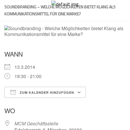
Skip
SOUNDBRANDING – WELCHE MÖGLICHKEITEN BIETET KLANG ALS
to
KOMMUNIKATIONSMITTEL FÜR EINE MARKE?
content
WANN
13.3.2014
19:30 - 21:00
ZUM KALENDER HINZUFÜGEN
ICS herunterladen
Google Kalender
WO
MCM Geschäftsstelle
Edelsbergstr. 8, München, 80686