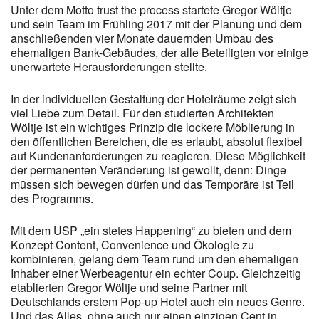
Unter dem Motto trust the process startete Gregor Wöltje
und sein Team im Frühling 2017 mit der Planung und dem
anschließenden vier Monate dauernden Umbau des
ehemaligen Bank-Gebäudes, der alle Beteiligten vor einige
unerwartete Herausforderungen stellte.
In der individuellen Gestaltung der Hotelräume zeigt sich
viel Liebe zum Detail. Für den studierten Architekten
Wöltje ist ein wichtiges Prinzip die lockere Möblierung in
den öffentlichen Bereichen, die es erlaubt, absolut flexibel
auf Kundenanforderungen zu reagieren. Diese Möglichkeit
der permanenten Veränderung ist gewollt, denn: Dinge
müssen sich bewegen dürfen und das Temporäre ist Teil
des Programms.
Mit dem USP „ein stetes Happening“ zu bieten und dem
Konzept Content, Convenience und Ökologie zu
kombinieren, gelang dem Team rund um den ehemaligen
Inhaber einer Werbeagentur ein echter Coup. Gleichzeitig
etablierten Gregor Wöltje und seine Partner mit
Deutschlands erstem Pop-up Hotel auch ein neues Genre.
Und das Alles, ohne auch nur einen einzigen Cent in