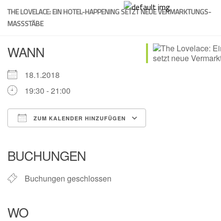
Skip
THE LOVELACE: EIN HOTEL-HAPPENING SETZT NEUE VERMARKTUNGS-
to
MASSSTÄBE
content
WANN
18.1.2018
19:30 - 21:00
ZUM KALENDER HINZUFÜGEN
ICS herunterladen
Google Kalender
iCalendar
Office 365
Outlook Live
BUCHUNGEN
Buchungen geschlossen
WO