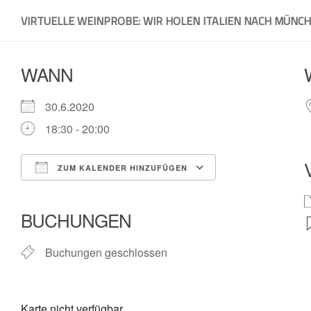
Skip
VIRTUELLE WEINPROBE: WIR HOLEN ITALIEN NACH MÜNCH
to
content
WANN
30.6.2020
18:30 - 20:00
ZUM KALENDER HINZUFÜGEN
ICS herunterladen
Google Kalende
BUCHUNGEN
Buchungen geschlossen
Karte nicht verfügbar