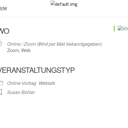
EN!
WO
Online / Zoom (Wird per Mail bekanntgegeben)
Zoom, Web
VERANSTALTUNGSTYP
r
iCalendar
Offic
Online-Vortrag
Webtalk
Susan Bühler