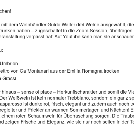
chen!
t dem Weinhändler Guido Walter drei Weine ausgewählt, die we
etrunken haben – zugeschaltet in die Zoom-Session, übertrag
eranstaltung verpasst hat: Auf Youtube kann man sie anschauen
u:
s Umbrien
ettro von Ca´Montanari aus der Emilia Romagna trocken
a Grassi
 hinaus – sense of place – Herkunftscharakter und somit die V
er Weißwein ist kein normaler Trebbiano, sondern ein ganz spe
parosso ist dunkelrot, frisch, elegant und zudem auch noch tro
nbegleiter und Prickler an warmen Sommertagen und Nächten! Er
it einem roten Schaumwein für Überraschung sorgen. Die Traube
zeigen Frische und Eleganz, wie sie nur noch selten in der To