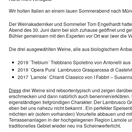
Wir holten Italien an einem lauen Sommerabend nach Mün
Der Weinakademiker und Sommelier Tom Engelhardt hatte mi
Abend des 30. Juni dann bei sich zuhause geöffnet und g
Bühler gemeinsam mit den Experten vor Ort war (wer die V
Die drei ausgewählten Weine, alle aus biologischem Anba
2019 `Trebium´ Trebbiano Spoletino von Antonelli au
2019 `Opera Pura` Lambrusco Grasparossa di Castelvi
2017 ´Lamole´ Chianti Classico von I Fabbri – Susann
Diese
drei Weine sind rebsortentypisch und zeigen darüber
erschmecken und dann natürlich auch benennen/erklären. D
eigenständigen tiefgründigen Charakter. Der Lambrusco Gras
eben bei uns nahezu nicht bekannt . Ein perfekter Speise
möchten wir (sofern vorhanden) Vorurteile abbauen und m
Terrassenanlagen in der hochgelegenen Region Lamole und 
traditionelles Gebiet wieder neu ins Scheinwerferlicht.