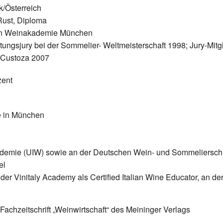
/Österreich
ust, Diploma
len Weinakademie München
ostungsjury bei der Sommelier- Weltmeisterschaft 1998; Jury-Mit
i Custoza 2007
zent
e in München
ademie (UIW) sowie an der Deutschen Wein- und Sommeliersch
el
der Vinitaly Academy als Certified Italian Wine Educator, an d
achzeitschrift „Weinwirtschaft“ des Meininger Verlags