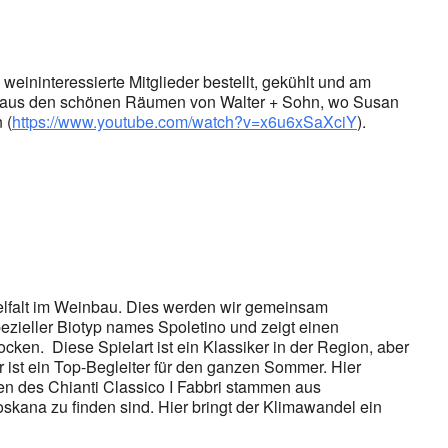
ininteressierte Mitglieder bestellt, gekühlt und am
en aus den schönen Räumen von Walter + Sohn, wo Susan
 (
https://www.youtube.com/watch?v=x6u6xSaXciY
).
ielfalt im Weinbau. Dies werden wir gemeinsam
zieller Biotyp names Spoletino und zeigt einen
cken. Diese Spielart ist ein Klassiker in der Region, aber
 ist ein Top-Begleiter für den ganzen Sommer. Hier
n des Chianti Classico I Fabbri stammen aus
skana zu finden sind. Hier bringt der Klimawandel ein