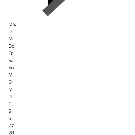
Mo.
Di.
Mi.
Do.
Fr.
Sa.
So.
M
D
M
D
F
S
S
27
28