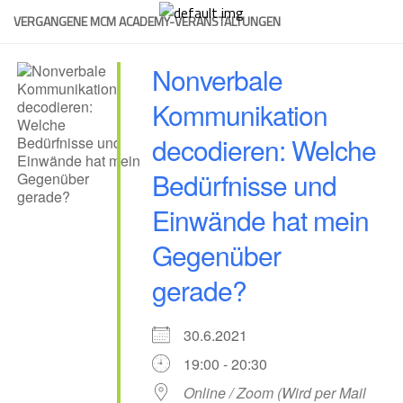
Skip
VERGANGENE MCM ACADEMY-VERANSTALTUNGEN
to
content
Nonverbale
Kommunikation
decodieren: Welche
Bedürfnisse und
Einwände hat mein
Gegenüber
gerade?
30.6.2021
19:00 - 20:30
Online / Zoom (Wird per Mail