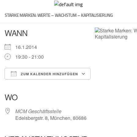
Skip
to
STARKE MARKEN: WERTE – WACHSTUM – KAPITALISIERUNG
content
WANN
16.1.2014
19:30 - 21:00
ZUM KALENDER HINZUFÜGEN
ICS herunterladen
Google Kalender
iCalendar
Office 365
Outlook Live
WO
MCM Geschäftsstelle
Edelsbergstr. 8, München, 80686