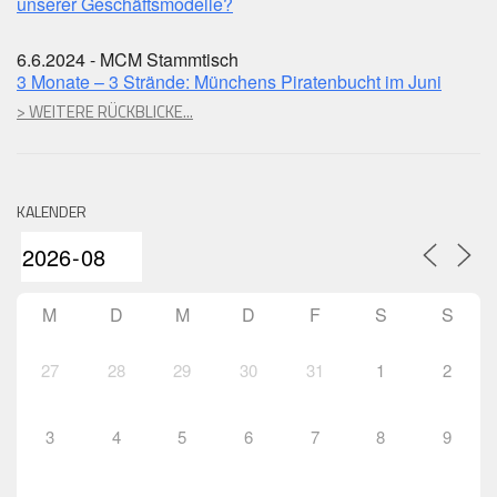
unserer Geschäftsmodelle?
6.6.2024 - MCM Stammtisch
3 Monate – 3 Strände: Münchens Piratenbucht im Juni
> WEITERE RÜCKBLICKE...
KALENDER
M
D
M
D
F
S
S
27
28
29
30
31
1
2
3
4
5
6
7
8
9